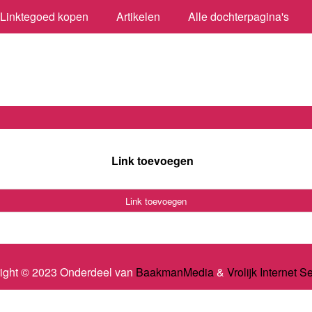
Linktegoed kopen
Artikelen
Alle dochterpagina's
Link toevoegen
Link toevoegen
ight © 2023 Onderdeel van
BaakmanMedia
&
Vrolijk Internet S