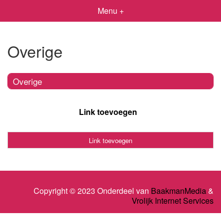
Menu +
Overige
Overige
Link toevoegen
Link toevoegen
Copyright © 2023 Onderdeel van
BaakmanMedia
&
Vrolijk Internet Services